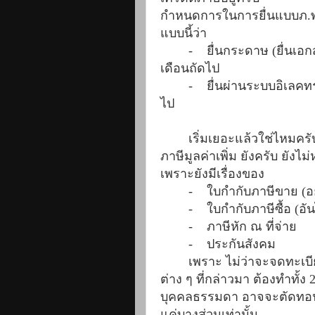
กำหนดการในการยื่นแบบภ.พ.3
แบบนี้ว่า
-
ยื่นกระดาษ (ยื่นเอกส
เดือนถัดไป
-
ยื่นผ่านระบบอิเลคทรอ
ไป
เริ่มเยอะแล้วใช่ไหมครั
ภาษีมูลค่าเพิ่ม ยังครับ ยัง
เพราะยังมีเรื่องของ
-
ใบกำกับภาษีขาย (อย
-
ใบกำกับภาษีซื้อ (อันไห
-
ภาษีหัก ณ ที่จ่าย
-
ประกันสังคม
เพราะ ไม่ว่าจะจดทะเบีย
ต่าง ๆ ที่กล่าวมา ต้องทำทั้
บุคคลธรรมดา อาจจะตัดทอนบา
แค่บางส่วนเท่านั้น