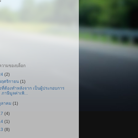
ม
ความของบล็อก
24
(2)
พฤศจิกายน
(1)
ิ่งที่ต้องทำหลังจาก เป็นผู้ประกอบการ
ภาษีมูลค่าเพิ...
ตุลาคม
(1)
17
(4)
14
(1)
13
(8)